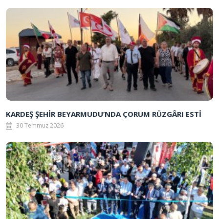
KARDEŞ ŞEHİR BEYARMUDU’NDA ÇORUM RÜZGÂRI ESTİ
30 Temmuz 2026