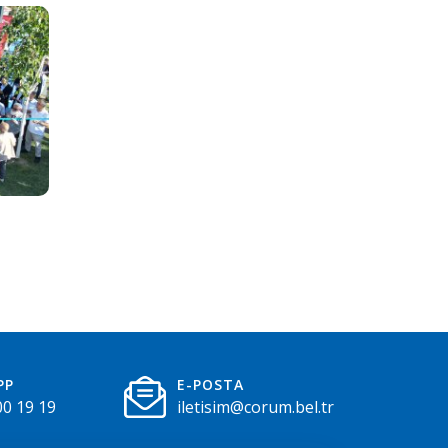
PP
E-POSTA
00 19 19
iletisim@corum.bel.tr