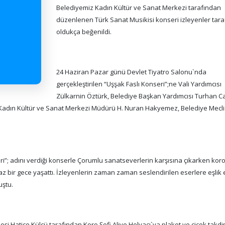
Belediyemiz Kadın Kültür ve Sanat Merkezi tarafından
düzenlenen Türk Sanat Musikisi konseri izleyenler tar
oldukça beğenildi.
24 Haziran Pazar günü Devlet Tiyatro Salonu`nda
gerçekleştirilen “Uşşak Faslı Konseri”;ne Vali Yardımcısı
Zülkarnin Öztürk, Belediye Başkan Yardımcısı Turhan C
, Kadın Kültür ve Sanat Merkezi Müdürü H. Nuran Hakyemez, Belediye Mecli
ri”; adını verdiği konserle Çorumlu sanatseverlerin karşısına çıkarken ko
z bir gece yaşattı. İzleyenlerin zaman zaman seslendirilen eserlere eşlik e
uştu.
 Hatice Külcü tarafından Koro Şefi Aliye Helvacı`ya plaket ve çiçek takdim