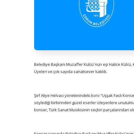
Belediye Başkanı Muzaffer Külcü`nün eşi Hatice Külcü
Üyeleri ve çok sayıda sanatsever katıldı.
Şef Aliye Helvacı yönetimindeki koro “Uşşak Faslı Konse
söylediği birbirinden güzel eserler izleyenlere unutulma
konser, Türk Sanat Musikisinin seçkin parçalarından ol
Konser sonunda Belediye Başkanı Muzaffer Külcü`nün eşi