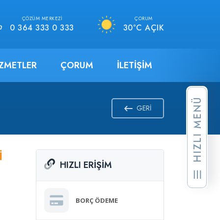
ÇÖZÜM MERKEZI
ÇORUM
0 364 333 0 333
30°C AÇIK
IZMETLER
ÇORUM
İLETIŞIM
HIZLI MENÜ
GERI
İ
HIZLI ERIŞIM
BORÇ ÖDEME