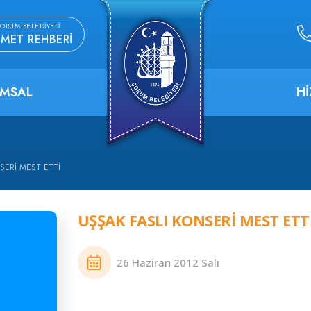
ORUM BELEDIYESI
ZMET REHBERI
MSAL
H
SERİ MEST ETTİ
UŞŞAK FASLI KONSERİ MEST ETT
26 Haziran 2012 Salı