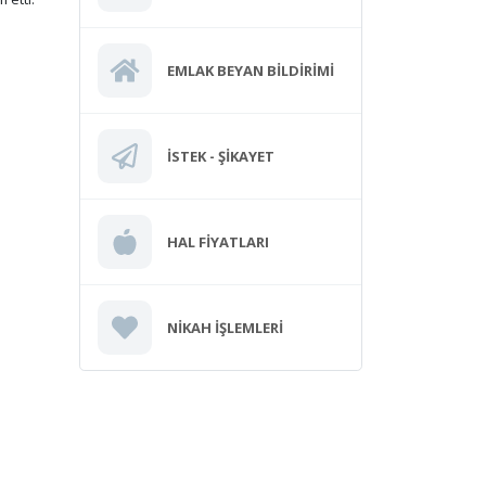
EMLAK BEYAN BILDIRIMI
İSTEK - ŞIKAYET
HAL FIYATLARI
NIKAH İŞLEMLERI