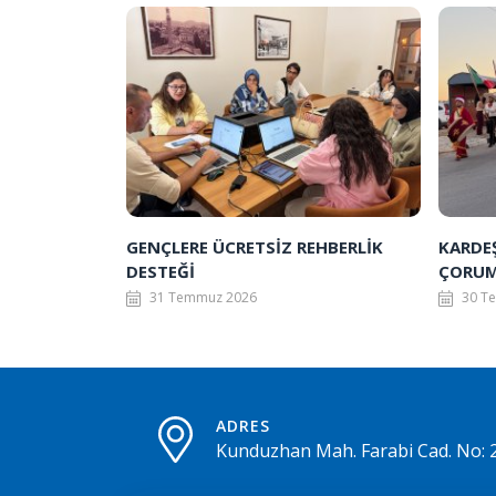
GENÇLERE ÜCRETSİZ REHBERLİK
KARDE
DESTEĞİ
ÇORUM
31 Temmuz 2026
30 T
ADRES
Kunduzhan Mah. Farabi Cad. No: 