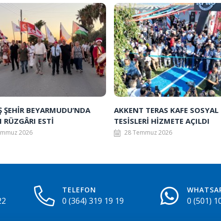
Ş ŞEHİR BEYARMUDU’NDA
AKKENT TERAS KAFE SOSYAL
 RÜZGÂRI ESTİ
TESİSLERİ HİZMETE AÇILDI
emmuz 2026
28 Temmuz 2026
TELEFON
WHATSA
22
0 (364) 319 19 19
0 (501) 1