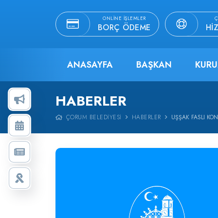
ONLINE İŞLEMLER
Ç
BORÇ ÖDEME
HI
ANASAYFA
BAŞKAN
KURU
HABERLER
ÇORUM BELEDIYESI
HABERLER
UŞŞAK FASLI KON