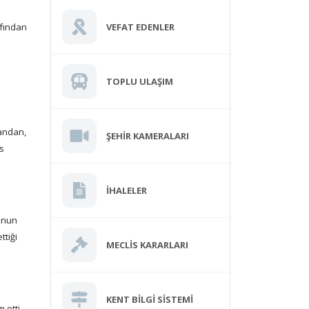
VEFAT EDENLER
afından
TOPLU ULAŞIM
andan,
ŞEHIR KAMERALARI
s
İHALELER
ronun
ttiği
MECLIS KARARLARI
KENT BILGI SISTEMI
 etti.