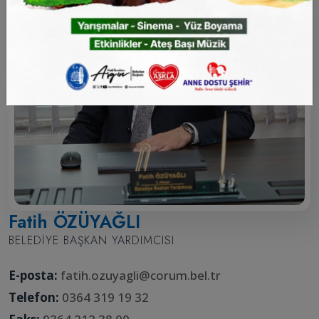
Fatih ÖZÜYAĞLI
BELEDIYE BAŞKAN YARDIMCISI
E-posta:
fatih.ozuyagli@corum.bel.tr
Telefon:
0364 319 19 32