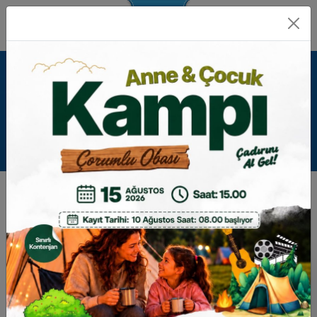
FATIH ÖZÜYAĞLI
GERI
BAŞKAN YARDIMCILARI