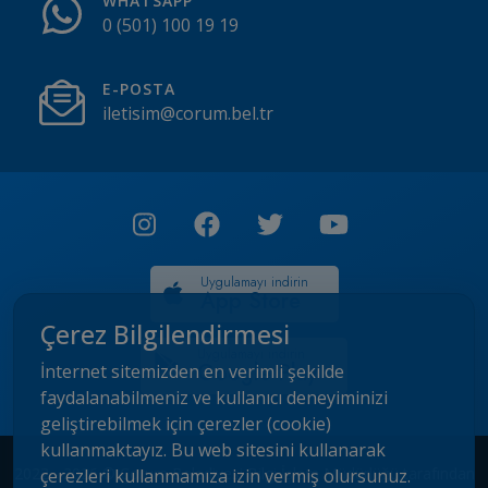
WHATSAPP
0 (501) 100 19 19
E-POSTA
iletisim@corum.bel.tr
Uygulamayı indirin
App Store
Çerez Bilgilendirmesi
Uygulamayı indirin
Google Play
İnternet sitemizden en verimli şekilde
faydalanabilmeniz ve kullanıcı deneyiminizi
geliştirebilmek için çerezler (cookie)
kullanmaktayız. Bu web sitesini kullanarak
2022 - 2026 © Çorum Belediyesi Bilgi İşlem Müdürlüğü tarafından
çerezleri kullanmamıza izin vermiş olursunuz.