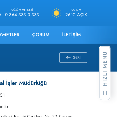
ÇÖZÜM MERKEZI
ÇORUM
0 364 333 0 333
26°C AÇIK
IZMETLER
ÇORUM
İLETIŞIM
HIZLI MENÜ
GERI
al İşler Müdürlüğü
 51
el.tr
llesi, Farabi Caddesi, No: 22, Çorum