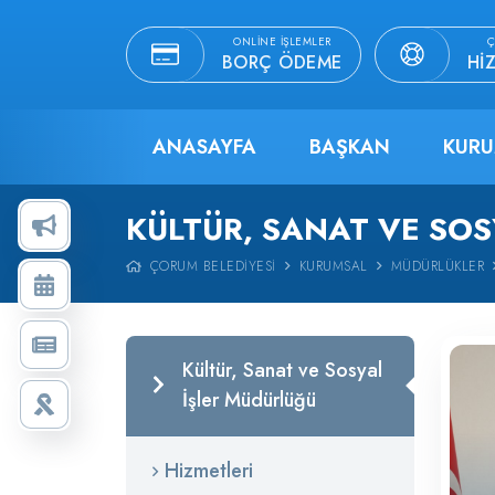
ONLINE İŞLEMLER
Ç
BORÇ ÖDEME
HI
ANASAYFA
BAŞKAN
KURU
KÜLTÜR, SANAT VE SO
ÇORUM BELEDIYESI
KURUMSAL
MÜDÜRLÜKLER
Kültür, Sanat ve Sosyal
İşler Müdürlüğü
Hizmetleri