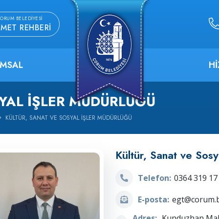
ORUM BELEDIYESI
ZMET REHBERI
MSAL
H
SYAL İŞLER MÜDÜRLÜĞÜ
KÜLTÜR, SANAT VE SOSYAL İŞLER MÜDÜRLÜĞÜ
Kültür, Sanat ve Sosy
Telefon:
0364 319 17
E-posta:
egt@corum.b
Adres:
Kunduzhan Maha