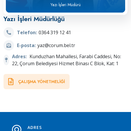
Yazı İşleri Müdürü
Yazı İşleri Müdürlüğü
Telefon:
0364 319 12 41
E-posta:
yaz@corum.bel.tr
Adres:
Kunduzhan Mahallesi, Farabi Caddesi, No:
22, Çorum Belediyesi Hizmet Binası C Blok, Kat: 1
ÇALIŞMA YÖNETMELIĞI
ADRES