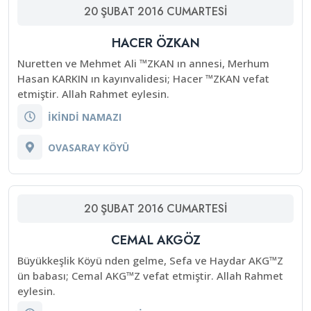
20
ŞUBAT
2016
CUMARTESI
HACER ÖZKAN
Nuretten ve Mehmet Ali ™ZKAN ın annesi, Merhum
Hasan KARKIN ın kayınvalidesi; Hacer ™ZKAN vefat
etmiştir. Allah Rahmet eylesin.
İKİNDİ NAMAZI
OVASARAY KÖYÜ
20
ŞUBAT
2016
CUMARTESI
CEMAL AKGÖZ
Büyükkeşlik Köyü nden gelme, Sefa ve Haydar AKG™Z
ün babası; Cemal AKG™Z vefat etmiştir. Allah Rahmet
eylesin.