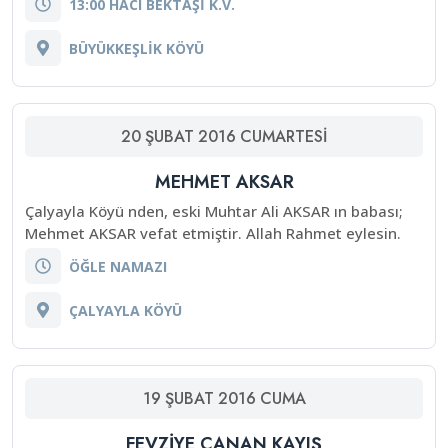
13:00 HACI BEKTAŞİ K.V.
BÜYÜKKEŞLİK KÖYÜ
20
ŞUBAT
2016
CUMARTESI
MEHMET AKSAR
Çalyayla Köyü nden, eski Muhtar Ali AKSAR ın babası;
Mehmet AKSAR vefat etmiştir. Allah Rahmet eylesin.
ÖĞLE NAMAZI
ÇALYAYLA KÖYÜ
19
ŞUBAT
2016
CUMA
FEVZİYE CANAN KAYIŞ