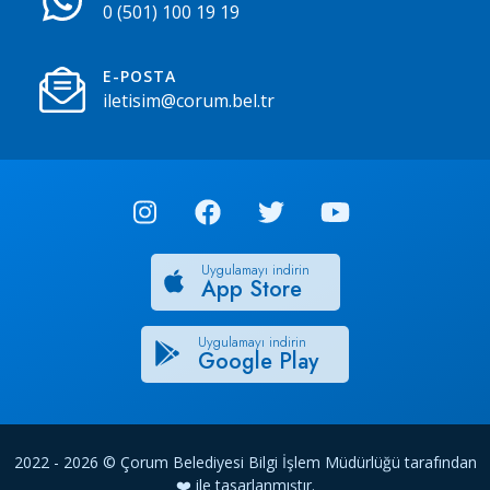
0 (501) 100 19 19
E-POSTA
iletisim@corum.bel.tr
Uygulamayı indirin
App Store
Uygulamayı indirin
Google Play
2022 - 2026 © Çorum Belediyesi Bilgi İşlem Müdürlüğü tarafından
❤️ ile tasarlanmıştır.