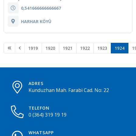
0,541666666666667
HARHAR KÖYÜ
1919
1920
1921
1922
1923
1924
1
ADRES
Kunduzhan Mah. Farabi Cad. No: 22
TELEFON
0 (364) 319 19 19
WHATSAPP