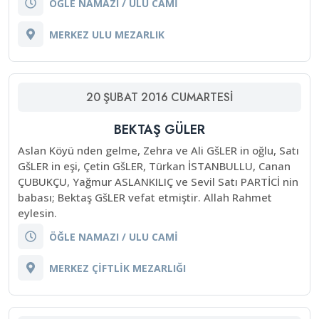
ÖĞLE NAMAZI / ULU CAMİ
MERKEZ ULU MEZARLIK
20
ŞUBAT
2016
CUMARTESI
BEKTAŞ GÜLER
Aslan Köyü nden gelme, Zehra ve Ali GšLER in oğlu, Satı
GšLER in eşi, Çetin GšLER, Türkan İSTANBULLU, Canan
ÇUBUKÇU, Yağmur ASLANKILIÇ ve Sevil Satı PARTİCİ nin
babası; Bektaş GšLER vefat etmiştir. Allah Rahmet
eylesin.
ÖĞLE NAMAZI / ULU CAMİ
MERKEZ ÇİFTLİK MEZARLIĞI