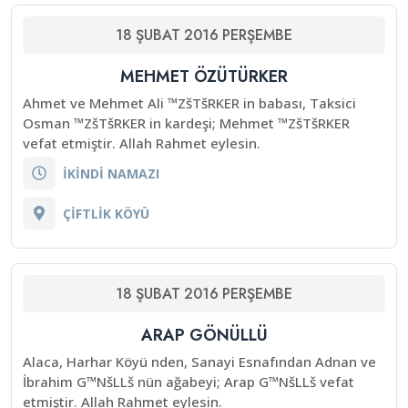
18
ŞUBAT
2016
PERŞEMBE
MEHMET ÖZÜTÜRKER
Ahmet ve Mehmet Ali ™ZšTšRKER in babası, Taksici
Osman ™ZšTšRKER in kardeşi; Mehmet ™ZšTšRKER
vefat etmiştir. Allah Rahmet eylesin.
İKİNDİ NAMAZI
ÇİFTLİK KÖYÜ
18
ŞUBAT
2016
PERŞEMBE
ARAP GÖNÜLLÜ
Alaca, Harhar Köyü nden, Sanayi Esnafından Adnan ve
İbrahim G™NšLLš nün ağabeyi; Arap G™NšLLš vefat
etmiştir. Allah Rahmet eylesin.