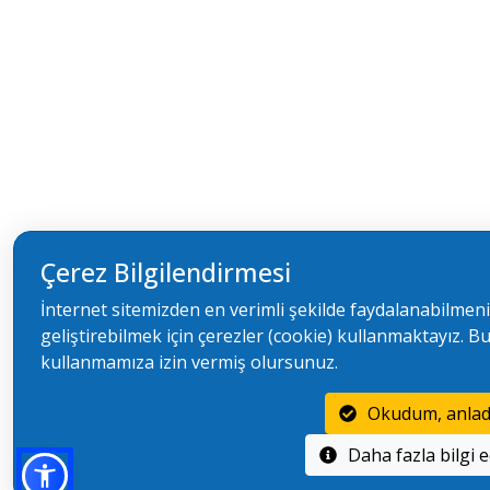
Çerez Bilgilendirmesi
İnternet sitemizden en verimli şekilde faydalanabilmeni
geliştirebilmek için çerezler (cookie) kullanmaktayız. Bu
kullanmamıza izin vermiş olursunuz.
Okudum, anla
Daha 