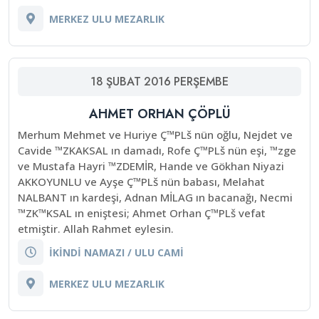
MERKEZ ULU MEZARLIK
18
ŞUBAT
2016
PERŞEMBE
AHMET ORHAN ÇÖPLÜ
Merhum Mehmet ve Huriye Ç™PLš nün oğlu, Nejdet ve
Cavide ™ZKAKSAL ın damadı, Rofe Ç™PLš nün eşi, ™zge
ve Mustafa Hayri ™ZDEMİR, Hande ve Gökhan Niyazi
AKKOYUNLU ve Ayşe Ç™PLš nün babası, Melahat
NALBANT ın kardeşi, Adnan MİLAG ın bacanağı, Necmi
™ZK™KSAL ın eniştesi; Ahmet Orhan Ç™PLš vefat
etmiştir. Allah Rahmet eylesin.
İKİNDİ NAMAZI / ULU CAMİ
MERKEZ ULU MEZARLIK