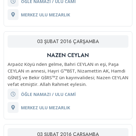
ÖĞLE NAMAZI / ULU CAMİ
MERKEZ ULU MEZARLIK
03
ŞUBAT
2016
ÇARŞAMBA
NAZEN CEYLAN
Arpaöz Köyü nden gelme, Bahri CEYLAN ın eşi, Paşa
CEYLAN ın annesi, Hayri G™BšT, Nizamettin AK, Hamdi
GšNEŞ ve Bekir GšRS™Z ün kayınvalidesi; Nazen CEYLAN
vefat etmiştir. Allah Rahmet eylesin.
ÖĞLE NAMAZI / ULU CAMİ
MERKEZ ULU MEZARLIK
03
ŞUBAT
2016
ÇARŞAMBA