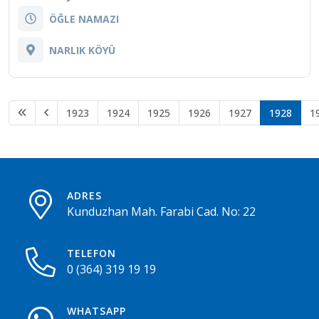
ÖĞLE NAMAZI
NARLIK KÖYÜ
1923
1924
1925
1926
1927
1928
1
ADRES
Kunduzhan Mah. Farabi Cad. No: 22
TELEFON
0 (364) 319 19 19
WHATSAPP