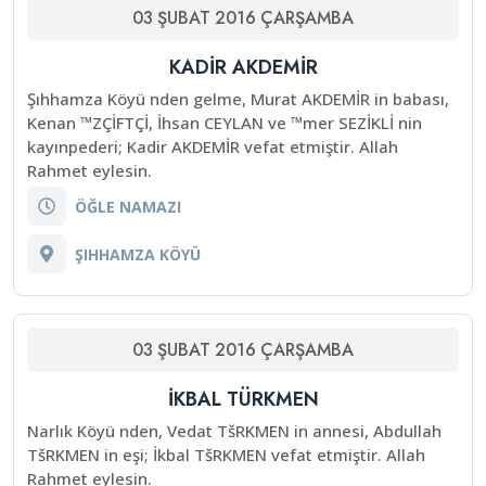
03
ŞUBAT
2016
ÇARŞAMBA
KADİR AKDEMİR
Şıhhamza Köyü nden gelme, Murat AKDEMİR in babası,
Kenan ™ZÇİFTÇİ, İhsan CEYLAN ve ™mer SEZİKLİ nin
kayınpederi; Kadir AKDEMİR vefat etmiştir. Allah
Rahmet eylesin.
ÖĞLE NAMAZI
ŞIHHAMZA KÖYÜ
03
ŞUBAT
2016
ÇARŞAMBA
İKBAL TÜRKMEN
Narlık Köyü nden, Vedat TšRKMEN in annesi, Abdullah
TšRKMEN in eşi; İkbal TšRKMEN vefat etmiştir. Allah
Rahmet eylesin.