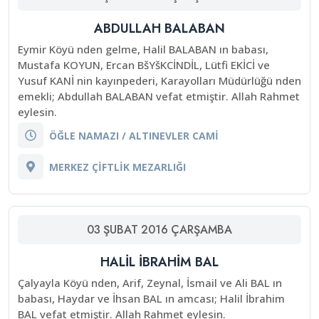
ABDULLAH BALABAN
Eymir Köyü nden gelme, Halil BALABAN ın babası,
Mustafa KOYUN, Ercan BšYšKCİNDİL, Lütfi EKİCİ ve
Yusuf KANİ nin kayınpederi, Karayolları Müdürlüğü nden
emekli; Abdullah BALABAN vefat etmiştir. Allah Rahmet
eylesin.
ÖĞLE NAMAZI / ALTINEVLER CAMİ
MERKEZ ÇİFTLİK MEZARLIĞI
03
ŞUBAT
2016
ÇARŞAMBA
HALİL İBRAHİM BAL
Çalyayla Köyü nden, Arif, Zeynal, İsmail ve Ali BAL ın
babası, Haydar ve İhsan BAL ın amcası; Halil İbrahim
BAL vefat etmiştir. Allah Rahmet eylesin.