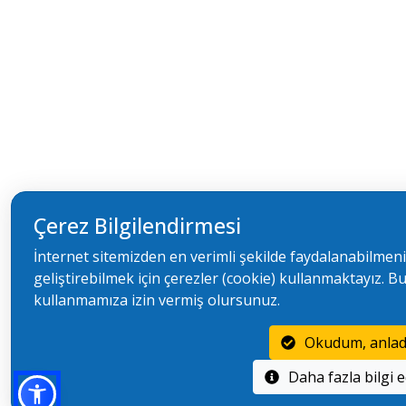
Çerez Bilgilendirmesi
İnternet sitemizden en verimli şekilde faydalanabilmeni
geliştirebilmek için çerezler (cookie) kullanmaktayız. Bu
kullanmamıza izin vermiş olursunuz.
Okudum, anla
Daha 