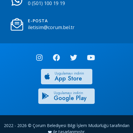
0 (501) 100 19 19
E-POSTA
iletisim@corum.bel.tr
Uygulamayı indirin
App Store
Uygulamayı indirin
Google Play
2022 - 2026 © Çorum Belediyesi Bilgi İşlem Müdürlüğü tarafından
❤️ ile tasarlanmıştır.