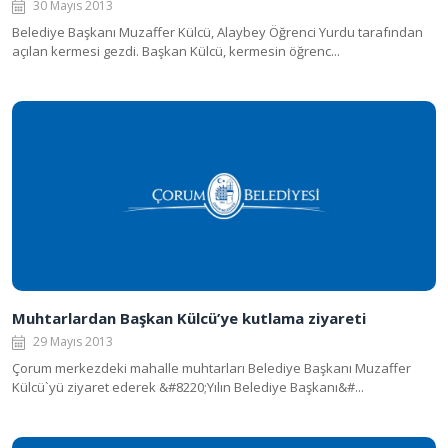
30 Mayıs 2013
Belediye Başkanı Muzaffer Külcü, Alaybey Öğrenci Yurdu tarafından
açılan kermesi gezdi. Başkan Külcü, kermesin öğrenc...
Muhtarlardan Başkan Külcü’ye kutlama ziyareti
29 Mayıs 2013
Çorum merkezdeki mahalle muhtarları Belediye Başkanı Muzaffer
Külcü`yü ziyaret ederek &#8220;Yılın Belediye Başkanı&#...