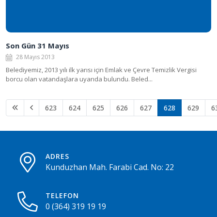
Son Gün 31 Mayıs
28 Mayıs 2013
Belediyemiz, 2013 yılı ilk yarısı için Emlak ve Çevre Temizlik Vergisi
borcu olan vatandaşlara uyarıda bulundu. Beled...
623
624
625
626
627
628
629
6
ADRES
Kunduzhan Mah. Farabi Cad. No: 22
TELEFON
0 (364) 319 19 19