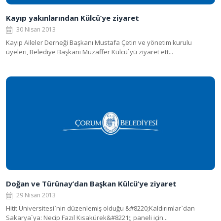
Kayıp yakınlarından Külcü’ye ziyaret
30 Nisan 2013
Kayıp Aileler Derneği Başkanı Mustafa Çetin ve yönetim kurulu
üyeleri, Belediye Başkanı Muzaffer Külcü`yü ziyaret ett...
Doğan ve Türünay’dan Başkan Külcü’ye ziyaret
29 Nisan 2013
Hitit Üniversitesi`nin düzenlemiş olduğu &#8220;Kaldırımlar`dan
Sakarya`ya: Necip Fazıl Kısakürek&#8221;; paneli için...