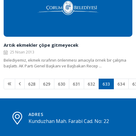
Artık ekmekler çöpe gitmeyecek
25 Nisan 2013
Belediyemiz, ekmek israfının önlenmesi amacıyla örnek bir çalışma
başlattı. AK Parti Genel Başkanı ve Başbakan Recep ...
628
629
630
631
632
633
634
6
ADRES
Kunduzhan Mah. Farabi Cad. No: 22