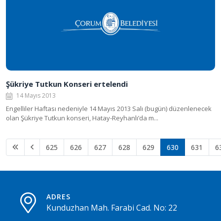
Şükriye Tutkun Konseri ertelendi
14 Mayıs 2013
Engelliler Haftası nedeniyle 14 Mayıs 2013 Salı (bugün) düzenlenecek
olan Şükriye Tutkun konseri, Hatay-Reyhanlı’da m...
625
626
627
628
629
630
631
6
ADRES
Kunduzhan Mah. Farabi Cad. No: 22