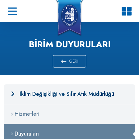
BIRIM DUYURULARI
GERI
İklim Değişikliği ve Sıfır Atık Müdürlüğü
Hizmetleri
Duyuruları