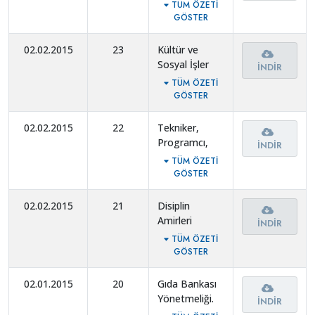
Görev ve
TÜM ÖZETI
Çalışma
GÖSTER
Esasları
Yönetmeliği.
02.02.2015
23
Kültür ve
Sosyal İşler
İNDIR
Müdürlüğünün
TÜM ÖZETI
Görev ve
GÖSTER
Çalışma
Esasları
02.02.2015
22
Tekniker,
Yönetmeliği.
Programcı,
İNDIR
Eğitmen
TÜM ÖZETI
Kadroları iptal
GÖSTER
edilerek,
Kimyager,
02.02.2015
21
Disiplin
Memur,
Amirleri
İNDIR
Eğitmen
Yönetmeliği.
TÜM ÖZETI
Kadronun
GÖSTER
alınması.
02.01.2015
20
Gıda Bankası
Yönetmeliği.
İNDIR