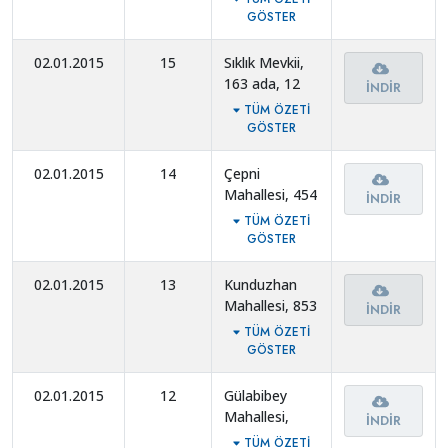
nolu parselde
GÖSTER
plan değişikliği.
02.01.2015
15
Sıklık Mevkii,
163 ada, 12
İNDIR
nolu parselde
TÜM ÖZETI
plan değişikliği.
GÖSTER
02.01.2015
14
Çepni
Mahallesi, 454
İNDIR
ada, 24, 68,
TÜM ÖZETI
69 nolu
GÖSTER
parsellerde
plan değişikliği.
02.01.2015
13
Kunduzhan
Mahallesi, 853
İNDIR
ada, 1 nolu
TÜM ÖZETI
parselde plan
GÖSTER
değişikliği.
02.01.2015
12
Gülabibey
Mahallesi,
İNDIR
3843 ada, 2
TÜM ÖZETI