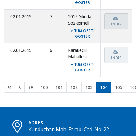
Değişik
Personeline
GÖSTER
Ortaklık Payı
fazla çalışma
ücretinin
ücreti.
02.01.2015
7
2015 Yılında
Şehrimizin
Sözleşmeli
İNDIR
sosyal ve
olarak
TÜM ÖZETI
ekonomik
çalıştırılan
GÖSTER
şartları göz
personel
önünde
ücretleri.
02.01.2015
6
Karakeçili
bulundurularak
Mahallesi,
ayarlanması
İNDIR
Gazi Caddesi
gerektiği.
TÜM ÖZETI
üzerinde
GÖSTER
bulunan eski
Kültür Sitesi
99
100
101
102
103
104
105
10
yerine yeni
yapılan
Parkımıza 4
(dört) Kişilik
Özel Güvenlik
Ekibi
ADRES
oluşturulması.
Kunduzhan Mah. Farabi Cad. No: 22