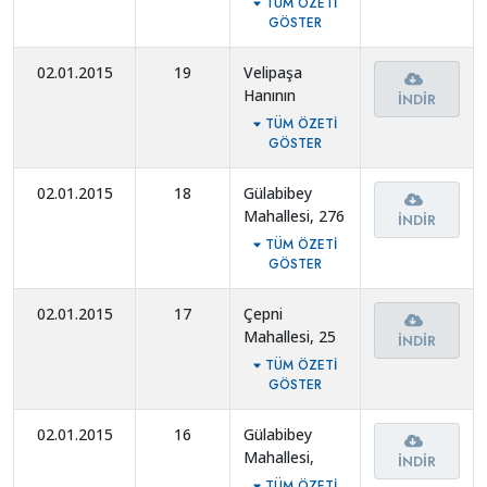
TÜM ÖZETI
GÖSTER
02.01.2015
19
Velipaşa
Hanının
İNDIR
Kiralanması.
TÜM ÖZETI
GÖSTER
02.01.2015
18
Gülabibey
Mahallesi, 276
İNDIR
ada, 1 parsel
TÜM ÖZETI
ve 630 ada, 60
GÖSTER
parsellerde
plan değişikliği.
02.01.2015
17
Çepni
Mahallesi, 25
İNDIR
pafta, 450
TÜM ÖZETI
ada, 320 ada
GÖSTER
da plan
değişikliği.
02.01.2015
16
Gülabibey
Mahallesi,
İNDIR
1496 ada, 6
TÜM ÖZETI