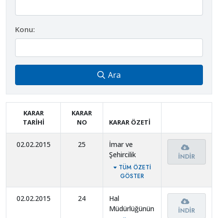
Konu:
Ara
KARAR
KARAR
TARIHI
NO
KARAR ÖZETI
02.02.2015
25
İmar ve
Şehircilik
İNDIR
Müdürlüğünün
TÜM ÖZETI
Görev ve
GÖSTER
Çalışma
Yönetmeliği.
02.02.2015
24
Hal
Müdürlüğünün
İNDIR