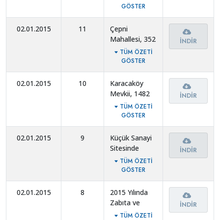
nolu parselde
GÖSTER
plan değişikliği.
02.01.2015
11
Çepni
Mahallesi, 352
İNDIR
ada, 157 nolu
TÜM ÖZETI
parselde plan
GÖSTER
değişikliği.
02.01.2015
10
Karacaköy
Mevkii, 1482
İNDIR
nolu parselde
TÜM ÖZETI
plan değişikliği.
GÖSTER
02.01.2015
9
Küçük Sanayi
Sitesinde
İNDIR
bulunan
TÜM ÖZETI
işyerlerine
GÖSTER
inşaat ruhsatı
verilmesi
02.01.2015
8
2015 Yılında
safhasında
Zabıta ve
İNDIR
alınacak
İtfaiye
TÜM ÖZETI